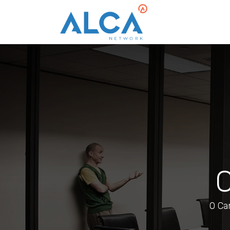
C
O Ca