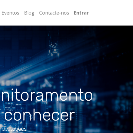
Eventos
Blog
Contacte-nos
Entrar
onitoramento
a conhecer
os destaques