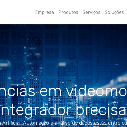
Empresa
Produtos
Serviços
Soluções
ncias em videom
Integrador precis
a Artificial, Automação e análise de dados estão entre 